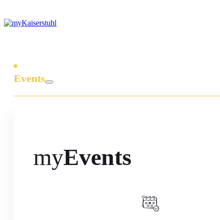
Events
my
Events