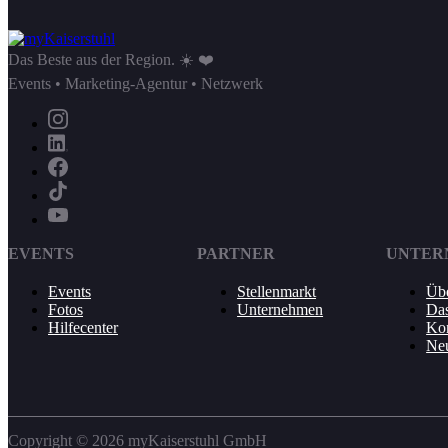
Das Beste aus der Region. ☀️ ❤️
Events • Marketing-Agentur • Netzwerk
EVENTS
PARTNER
UNTER
Events
Stellenmarkt
Übe
Fotos
Unternehmen
Da
Hilfecenter
Kon
Neu
Copyright © 2026 myKaiserstuhl GmbH